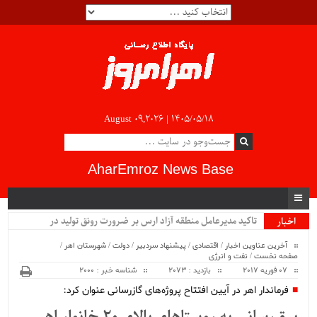
August 09,2026 |
۱۴۰۵/۰۵/۱۸
AharEmroz News Base
تاکید مدیرعامل منطقه آزاد ارس بر ضرورت رونق تولید در
اخبار
ویژه
صنعتی‌ترین منطقه آزاد ایران...
آخرین عناوین اخبار
/
اقتصادی
/
پیشنهاد سردبیر
/
دولت
/
شهرستان اهر
/
صفحه نخست
/
نفت و انرژی
07 فوریه 2017
بازدید : 2073
شناسه خبر : 2000
فرماندار اهر در آیین افتتاح پروژه‌های گازرسانی عنوان کرد: