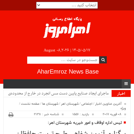
August 08,2026 |
۱۴۰۵/۰۵/۱۷
AharEmroz News Base
ماجرای ایجاد صنایع پایین دست مس انجرد در خارج از محدوده‌ی
اخبار
ویژه
شهرستان اهر چیست؟!!...
آخرین عناوین اخبار
/
اجتماعی
/
شهرستان اهر
/
شهرستان ها
/
صفحه نخست
/
ویژه
08 فوریه 2017
بازدید : 1556
شناسه خبر : 2138
ئیس اداره اوقاف و امور خیریه شهرستان اهر: