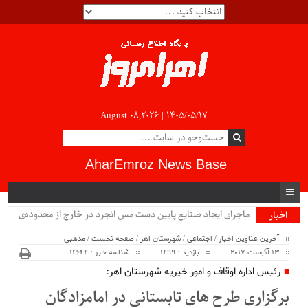
August 08,2026 |
۱۴۰۵/۰۵/۱۷
AharEmroz News Base
ماجرای ایجاد صنایع پایین دست مس انجرد در خارج از محدوده‌ی
اخبار
ویژه
شهرستان اهر چیست؟!!...
آخرین عناوین اخبار
/
اجتماعی
/
شهرستان اهر
/
صفحه نخست
/
مذهبی
13 آگوست 2017
بازدید : 1499
شناسه خبر : 14644
رئیس اداره اوقاف و امور خیریه شهرستان اهر:
برگزاری طرح های تابستانی در امامزادگان