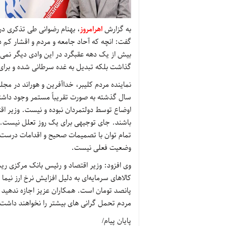
به گزارش
اهرامروز
، بهنام رضوانی طی تذکری 
گفت: انچه که آحاد جامعه و مردم و اقشار کم در
بیش از یک دهه عقبگرد در این وادی دیگر نمی‌تو
گذاشت بلکه تبدیل به غده سرطانی شده و برای 
نماینده مردم کلیبر، خداآفرین و هوراند در مج
سال گذشته به صورت تقریباً مستمر وجود داشته
اوضاع توسط دولتمردان نبوده و نیست. وزیر اقت
باشند. جای توجیهی برای یک روز تعلل نیست.
تمام توان با تصمیمات صحیح و اقدامات درست د
وضعیت فعلی نیست.
وی افزود: وزیر اقتصاد و رئیس بانک مرکزی ریشه
کالاهای سرمایه‌ای به دلیل افزایش نرخ ارز نی
پانصد تومان است. همکاران عزیز اجازه ندهید ا
مردم تحمل گرانی های بیشتر را نخواهند داشت
پایان پیام/