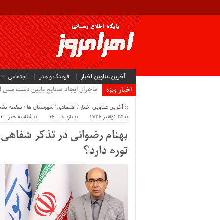
آخرین عناوین اخبار
فرهنگ و هنر
اجتماعی
ماجرای ایجاد صنایع پایین دست مس ا
اخبار ویژه
آخرین عناوین اخبار
/
اقتصادی
/
شهرستان ها
/
صفحه نخ
25 نوامبر 2024
بازدید : 661
شناسه خبر : 62900
بهنام رضوانی در تذکر شفاهی: 
تورم دارد؟