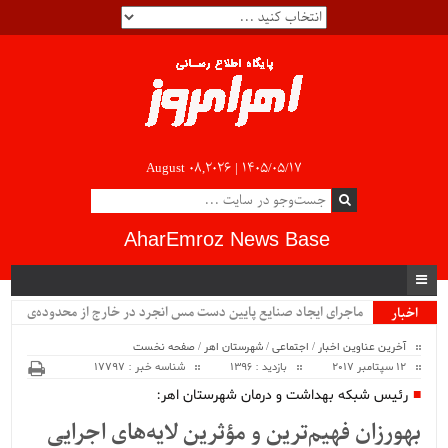
August 08,2026 |
۱۴۰۵/۰۵/۱۷
AharEmroz News Base
ماجرای ایجاد صنایع پایین دست مس انجرد در خارج از محدوده‌ی
اخبار
ویژه
شهرستان اهر چیست؟!!...
آخرین عناوین اخبار
/
اجتماعی
/
شهرستان اهر
/
صفحه نخست
12 سپتامبر 2017
بازدید : 1396
شناسه خبر : 17797
رئیس شبکه بهداشت و درمان شهرستان اهر:
بهورزان فهیم‌ترین و مؤثرین لایه‌های اجرایی