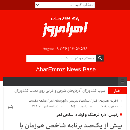
August 09,2026 |
۱۴۰۵/۰۵/۱۸
AharEmroz News Base
سیب کشاورزان آذربایجان شرقی و غربی روی دست کشاورزان مان_
اخبار
ویژه
آخرین عناوین اخبار
/
پیشنهاد سردبیر
/
شهرستان اهر
/
صفحه نخست
01 فوریه 2018
بازدید : 1562
شناسه خبر : 31817
رئیس اداره فرهنگ و ارشاد اسلامی اهر:
بیش از یک‌صد برنامه شاخص هم‌زمان با