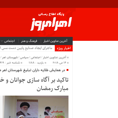
آخرین عناوین اخبار
فرهنگ و هنر
اجتماعی
ماجرای ایجاد صنایع پایین دست مس ا
اخبار ویژه
آخرین عناوین اخبار
/
اجتماعی
/
سیاسی
/
شهرستان اهر
/
14 می 2018
بازدید : 1188
شناسه خبر : 41419
در همایش طلایه داران تبلیغ شهرستان اهر 
تاکید بر آگاه سازی جوانان و خا
مبارک رمضان