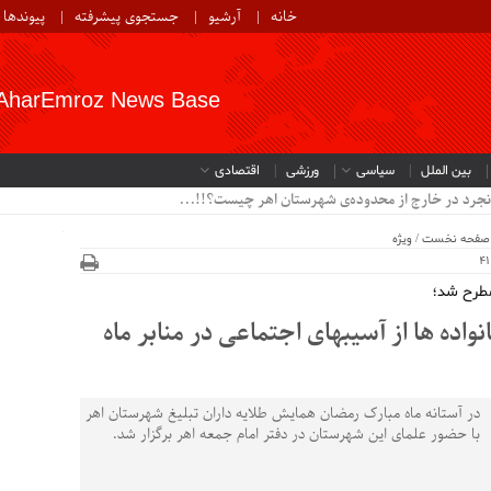
خانه
آرشیو
جستجوی پیشرفته
پیوندها
AharEmroz News Base
بین الملل
سیاسی
ورزشی
اقتصادی
نجرد در خارج از محدوده‌ی شهرستان اهر چیست؟!!...
صفحه نخست
/
ویژه
مطرح شد؛
نواده ها از آسیبهای اجتماعی در منابر ماه
در آستانه ماه مبارک رمضان همایش طلایه داران تبلیغ شهرستان اهر
با حضور علمای این شهرستان در دفتر امام جمعه اهر برگزار شد.