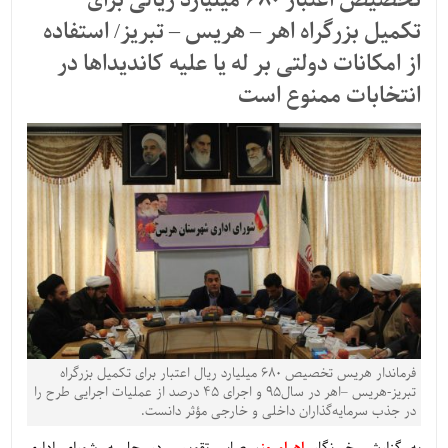
تخصیص اعتبار 680 میلیارد ریالی برای
تکمیل بزرگراه اهر – هریس – تبریز/ استفاده
از امکانات دولتی بر له یا علیه کاندیداها در
انتخابات ممنوع است
فرماندار هریس تخصیص 680 میلیارد ریال اعتبار برای تکمیل بزرگراه
تبریز-هریس –اهر در سال95 و اجرای 45 درصد از عملیات اجرایی طرح را
در جذب سرمایه‌گذاران داخلی و خارجی مؤثر دانست.