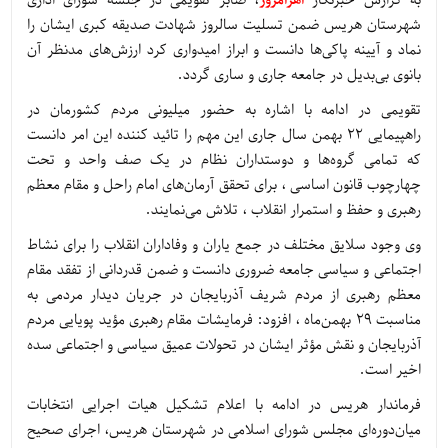
به گزارش خبرنگار
اهرامروز
، صابر تقویمی در جلسه شورای اداری
شهرستان هریس ضمن تسلیت سالروز شهادت صدیقه کبری ایشان را
نماد و آیینه پاکی‌ها دانست و ابراز امیدواری کرد ارزش‌های مدنظر آن
بانوی بی‌بدیل در جامعه جاری و ساری گردد.
تقویمی در ادامه با اشاره به حضور میلیونی مردم کشورمان در
راهپیمایی 22 بهمن سال جاری این مهم را تائید کننده این امر دانست
که تمامی گروه‌ها و دوستداران نظام در یک صف واحد و تحت
چهارچوب قانون اساسی ، برای تحقق آرمان‌های امام راحل و مقام معظم
رهبری و حفظ و استمرار انقلاب ، تلاش می‌نمایند.
وی وجود سلایق مختلف در جمع یاران و وفاداران انقلاب را برای نشاط
اجتماعی و سیاسی جامعه ضروری دانست و ضمن قدردانی از تفقد مقام
معظم رهبری از مردم شریف آذربایجان در جریان دیدار مردمی به
مناسبت 29 بهمن‌ماه ، افزود: فرمایشات مقام رهبری مؤید پویایی مردم
آذربایجان و نقش مؤثر ایشان در تحولات عمیق سیاسی و اجتماعی سده
اخیر است.
فرماندار هریس در ادامه با اعلام تشکیل هیات اجرایی انتخابات
میان‌دوره‌ای مجلس شورای اسلامی در شهرستان هریس، اجرای صحیح