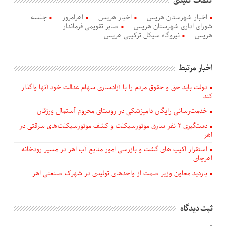
کلمات کلیدی
اخبار شهرستان هریس
اخبار هریس
اهرامروز
جلسه
شورای اداری شهرستان هریس
صابر تقویمی فرماندار
هریس
نیروگاه سیکل ترکیبی هریس
اخبار مرتبط
دولت باید حق و حقوق مردم را با آزادسازی سهام عدالت خود آنها واگذار
کند
خدمت‌رسانی رایگان دامپزشکی در روستای محروم آستمال ورزقان
دستگيری ۲ نفر سارق موتورسیکلت و کشف موتورسیکلت‌های سرقتی در
اهر
استقرار اکیپ های گشت و بازرسی امور منابع آب اهر در مسیر رودخانه
اهرچای
بازدید معاون وزیر صمت از واحدهای تولیدی در شهرک صنعتی اهر
ثبت دیدگاه