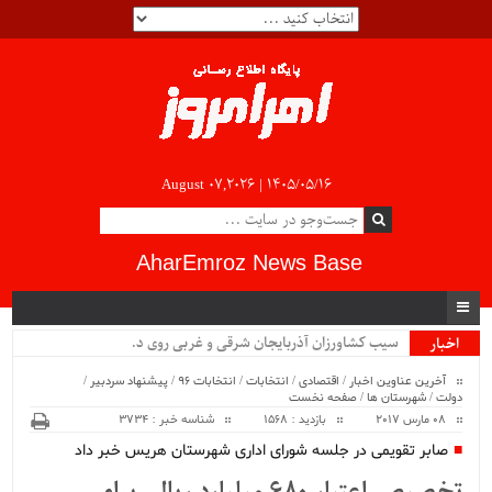
August 07,2026 |
۱۴۰۵/۰۵/۱۶
AharEmroz News Base
سیب کشاورزان آذربایجان شرقی و غربی روی دست کش_
اخبار
ویژه
آخرین عناوین اخبار
/
اقتصادی
/
انتخابات
/
انتخابات 96
/
پیشنهاد سردبیر
/
دولت
/
شهرستان ها
/
صفحه نخست
08 مارس 2017
بازدید : 1568
شناسه خبر : 3734
صابر تقویمی در جلسه شورای اداری شهرستان هریس خبر داد