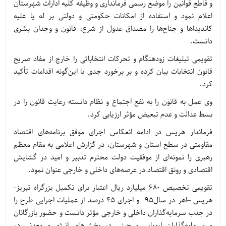
و قاطع قوانین را موضع رسمی فرمانداری و وظیفه کلیه ادارات شهرستان
اعلام نمود و استفاده از امکانات حکومتی و دولتی بر له یا علیه
کاندیداها و جناح‌ها را مصداق عدول از شرع، قانون و وجدان بشری
دانست.
تقویمی تبلیغات زودهنگام و تحرکات انتخاباتی را خارج از مفاد صریح
قانون انتخابات بیان کرده و بر برخورد جدی با این‌گونه اقدامات تأکید
کرد.
وی عمل به قانون را به نفع اجتماع و نظام دانسته رعایت قانون را در
بسط عدالت و عدم تبعیض مؤثر ارزیابی کرد.
فرماندار هریس در ادامه انعکاس اجرای موفق برنامه‌های اقتصاد
مقاومتی در سطح استان و شهرستان، در گزارش اعلامی به مقام معظم
رهبری را نمونه‌ای از موفقیت دولت محترم تدبیر و امید در گشایش
اقتصادی و رونق اقتصاد در عرصه‌های داخلی و خارجی عنوان نمود.
تقویمی تخصیص 680 میلیارد ریال اعتبار برای تکمیل بزرگراه تبریز-
هریس –اهر در سال95 و اجرای 45 درصد از عملیات اجرایی طرح را
در جذب سرمایه‌گذاران داخلی و خارجی مؤثر دانست و حضور بازرگانان
و سرمایه‌گذاران اروپایی و چینی در بخش‌های انرژی و معدنی در