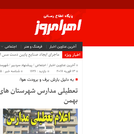
آخرین عناوین اخبار
فرهنگ و هنر
اجتماعی
ماجرای ایجاد صنایع پایین دست مس ا
اخبار ویژه
آخرین عناوین اخبار
/
اجتماعی
/
پیشنهاد سردبیر
/
شهرستا
13 فوریه 2017
بازدید : 1626
شناسه خبر : 2825
به دلیل بارش برف و برودت هوا/
بهمن