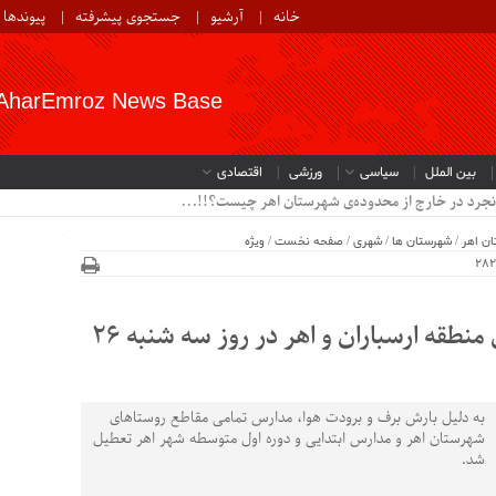
خانه
آرشیو
جستجوی پیشرفته
پیوندها
AharEmroz News Base
بین الملل
سیاسی
ورزشی
اقتصادی
نجرد در خارج از محدوده‌ی شهرستان اهر چیست؟!!...
ن اهر
/
شهرستان ها
/
شهری
/
صفحه نخست
/
ویژه
تعطیلی مدارس شهرستان های منطقه ارسباران و اهر در روز سه شنبه 26
به دلیل بارش برف و برودت هوا، مدارس تمامی مقاطع روستاهای
شهرستان اهر و مدارس ابتدایی و دوره اول متوسطه شهر اهر تعطیل
شد.