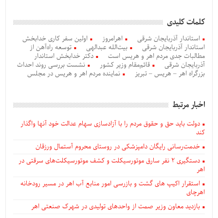
کلمات کلیدی
استاندار آذربایجان‌ شرقی
اهرامروز
اولین سفر کاری خدابخش
استاندار آذربایجان شرقی
بیت‌الله عبدالهی
توسعه راه‌آهن از
مطالبات جدی مردم اهر و هریس است
دکتر خدابخش استاندار
آذربایجان شرقی
قائم‌مقام وزیر کشور
نشست بررسی روند احداث
بزرگراه اهر – هریس – تبریز
نماینده مردم اهر و هریس در مجلس
اخبار مرتبط
دولت باید حق و حقوق مردم را با آزادسازی سهام عدالت خود آنها واگذار
کند
خدمت‌رسانی رایگان دامپزشکی در روستای محروم آستمال ورزقان
دستگيری ۲ نفر سارق موتورسیکلت و کشف موتورسیکلت‌های سرقتی در
اهر
استقرار اکیپ های گشت و بازرسی امور منابع آب اهر در مسیر رودخانه
اهرچای
بازدید معاون وزیر صمت از واحدهای تولیدی در شهرک صنعتی اهر