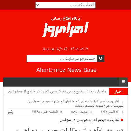
August 08,2026 |
۱۴۰۵/۰۵/۱۷
AharEmroz News Base
ماجرای ایجاد صنایع پایین دست مس انجرد در خارج از محدوده‌ی
اخبار
ویژه
شهرستان اهر چیست؟!!...
آخرین عناوین اخبار
/
اجتماعی
/
پیشخوان
/
پیشنهاد سردبیر
/
سیاسی
/
شهرستان اهر
/
صفحه نخست
/
مجلس
12 اکتبر 2017
بازدید : 1807
شناسه خبر : 21148
نماینده مردم اهر و هریس در مجلس: