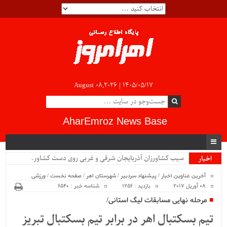
August 08,2026 |
۱۴۰۵/۰۵/۱۷
AharEmroz News Base
سیب کشاورزان آذربایجان شرقی و غربی روی دست کشاورزا.
اخبار
ویژه
آخرین عناوین اخبار
/
پیشنهاد سردبیر
/
شهرستان اهر
/
صفحه نخست
/
ورزشی
08 آوریل 2017
بازدید : 1256
شناسه خبر : 6540
مرحله نهایی مسابقات لیگ استانی/
تیم بسکتبال اهر در برابر تیم بسکتبال تبریز