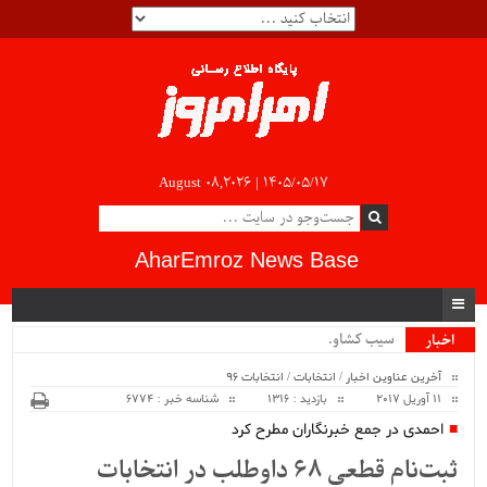
August 08,2026 |
۱۴۰۵/۰۵/۱۷
AharEmroz News Base
سیب کشاورز.
اخبار
ویژه
آخرین عناوین اخبار
/
انتخابات
/
انتخابات 96
11 آوریل 2017
بازدید : 1316
شناسه خبر : 6774
احمدی در جمع خبرنگاران مطرح کرد
ثبت‌نام قطعی ۶۸ داوطلب در انتخابات