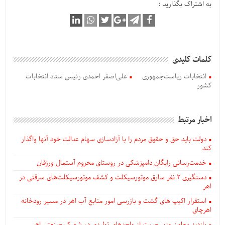
به اشتراک بگذارید :
کلمات کلیدی
انتخابات ریاست‌جمهوری
علی‌اصفر احمدی رئیس ستاد انتخابات
کشور
اخبار مرتبط
دولت باید حق و حقوق مردم را با آزادسازی سهام عدالت خود آنها واگذار
کند
خدمت‌رسانی رایگان دامپزشکی در روستای محروم آستمال ورزقان
دستگيری ۲ نفر سارق موتورسیکلت و کشف موتورسیکلت‌های سرقتی در
اهر
استقرار اکیپ های گشت و بازرسی امور منابع آب اهر در مسیر رودخانه
اهرچای
بازدید معاون وزیر صمت از واحدهای تولیدی در شهرک صنعتی اهر