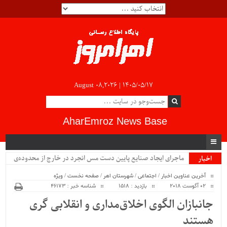
August 08,2026 |
۱۴۰۵/۰۵/۱۷
AharEmroz News Base
ماجرای ایجاد صنایع پایین دست مس انجرد در خارج از محدوده‌ی
اخبار
ویژه
شهرستان اهر چیست؟!!...
آخرین عناوین اخبار
/
اجتماعی
/
شهرستان اهر
/
صفحه نخست
/
ویژه
02 آگوست 2018
بازدید : 1518
شناسه خبر : 46173
جانبازان الگوی اخلاق‌مداری و انقلابی گری
هستند