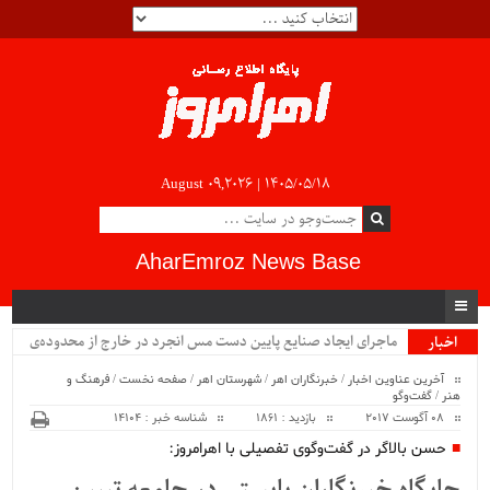
August 09,2026 |
۱۴۰۵/۰۵/۱۸
AharEmroz News Base
ماجرای ایجاد صنایع پایین دست مس انجرد در خارج از محدوده‌ی
اخبار
ویژه
شهرستان اهر چیست؟!!...
آخرین عناوین اخبار
/
خبرنگاران اهر
/
شهرستان اهر
/
صفحه نخست
/
فرهنگ و
هنر
/
گفت‌وگو
08 آگوست 2017
بازدید : 1861
شناسه خبر : 14104
حسن بالاگر در گفت‌وگوی تفصیلی با اهرامروز: