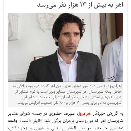
اهر به بیش از 14 هزار نفر می‌رسد
اهرامروز: رئیس اداره امور عشایر شهرستان اهر گفت: در دوره ییلاقی به
خاطر اینکه شهرستان اهر شهرستان عشایر پذیر است با کوچ عشایر از
شهرستان‌های استان اردبیل و آذربایجان شرقی جمعیت عشایر این
شهرستان به دو برابر یعنی 14 هزار و 800 نفر جمعیت افزایش می‌یابد.
به گزارش خبرنگار
اهرامروز
، علیرضا حضوری در جلسه شورای عشایر
شهرستان اهر که در روستای بالدران برگزار شد، اظهار داشت: جامعه
عشایری جامعه‌ای در بین اقشار روستایی و شهری و زحمت‌کش،