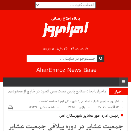
August 08,2026 |
۱۴۰۵/۰۵/۱۷
AharEmroz News Base
ماجرای ایجاد صنایع پایین دست مس انجرد در خارج از محدوده‌ی
اخبار
ویژه
شهرستان اهر چیست؟!!...
آخرین عناوین اخبار
/
اجتماعی
/
شهرستان اهر
/
صفحه نخست
12 آگوست 2017
بازدید : 3495
شناسه خبر : 14639
رئیس اداره امور عشایر شهرستان اهر:
جمعیت عشایر در دوره ییلاقی جمعیت عشایر