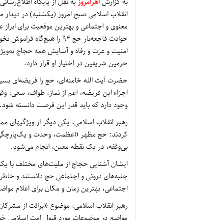
به گزارش
اهرامروز
به نقل از پایگاه اطلاع‌رسا
انقلاب اسلامی صبح امروز (یکشنبه) در دیدار 
معنوی و اجتماعی و بهترین موقعیت برای ابراز عق
حوادث فاجعه‌بار حج 94 را ه
امنیت و عزت و رفاه و آسایش همه حجاج به‌ویژ
حرمین شریفین در اختیار او قرار دارد.
حضرت آیت الله خامنه‌ای، حج را فریضه‌ای بسیار
اجزاء این فریضه، اعم از نماز، طواف، سعی، وقو
وجود دارد که باید قدر این فرصت دانسته شود.
رهبر انقلاب اسلامی، یکی دیگر از ویژگیهای مم
کردند: حج مظهر «عظمت، وحدت و یک‌پارچگی 
بی‌وقفه، در یک نقطه معین، انجام می‌شود.
ایشان آشنایی حجاج از ملیت‌های مختلف با یکد
جنبه‌های درونی و اجتماعی حج دانستند و خاطرن
اجتماعی، بهترین زمان و مکان برای اعلام م
رهبر انقلاب اسلامی، موضوع «برائت از مشرکان» ر
مواضع در موضوعات مورد قبول امت اسلامی خوا