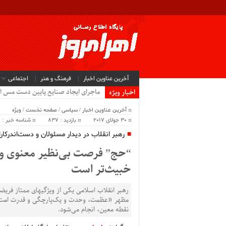
آخرین عناوین اخبار
فرهنگ و هنر
اجتماعی
سیب .
اخبار ویژه
آخرین عناوین اخبار
/
سیاسی
/
صفحه نخست
/
ویژه
30 جولای 2017
بازدید : 837
شناسه خبر : 13361
رهبر انقلاب در دیدار مسئولان و دست‌اندرکار
“حج” فرصت بی‌نظیر معنوی و ا
خبیث‌تر است
رهبر انقلاب اسلامی یکی از ویژگیهای ممتاز فریض
مظهر «عظمت، وحدت و یک‌پارچگی و قدرت امت ا
نقطه معین، انجام می‌شود.