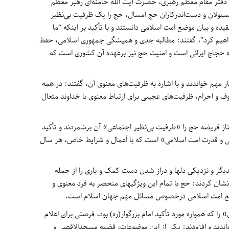
نی دفتر مقام معظم رهبری، حضرت آیت الله خامنه‌ای رهبر معظم
مسئولان و دست‌اندرکاران حج امسال، حج را یک ظرفیت بی‌نظیر
یده و بیان موضع امت اسلامی دانستند و با تأکید بر اینکه “ما
یچ‌گاه فراموش نخواهیم کرد”، گفتند: مطالبه جدی و همیشگی جمهوری اسلامی، حفظ
ه حجاج ایرانی است و امنیت حج نیز برعهده آن کشوری است که
 مهم خواندند و با اشاره به ظرفیت‌های معنوی آن، گفتند: در همه
ف و احرام، ظرفیت‌های عجیبی برای ارتباط معنوی با خداوند متعال
تاز فریضه حج را «ظرفیت بی‌نظیر اجتماعی» آن برشمردند و تأکید
و قدرت امت اسلامی» است که با اَعمال و شرایط خاص، هر سال
یگر و نزدیکی دلها و دراز شدن دست کمک و یاری را از جمله
شان کردند: حج با تمام این ویژگیهای منحصر به فرد معنوی و
واضع امت اسلامی درخصوص مسائل مهم جهان اسلام است.
ا که همواره مورد تأکید امام بزرگوار(ره) بود، فرصتی برای اعلام
ندند و افزودند: یکی از این موضوعات، قضیه مسجدالاقصی و