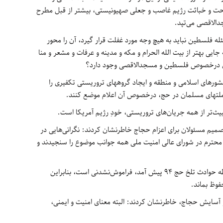
حت و خباثت رژیم غاصب و جعلی صهیونیستی، بیشتر از قبل مطرح
دالاقصی می‌تپد.
له فلسطین نباید به هیچ وجه مورد غفلت قرار گیرد، آن را محور
یی بهتر از بیت الله الحرام و مکه و مدینه و عرفات و مشعر و منا
مان درخصوص فلسطین و مسجدالاقصی وجود دارد؟
شورهای اسلامی و منطقه و ایجاد گروههای تروریستی تکفیری را
 ملتهای مسلمان در حج، درخصوص آن اعلام موضع کنند.
بیث‌تر از همه جریان‌های تروریستی، خودِ رژیم آمریکا است.
تصمیم مسئولان برای اعزام حجاج خاطرنشان کردند: نگرانی‌هایی در
حترم در شورای عالی امنیت ملی همه جوانب موضوع را سنجیدند و
ایشان افزودند: داغی که در دل ایرانی‌ها به‌واسطه حوادث تلخ حج 94 پیش آمد، فراموش‌نشدنی است، بنابراین
فوظ بماند.
و آسایش حجاج، خاطرنشان کردند: البته معنای امنیت و ایمنی،