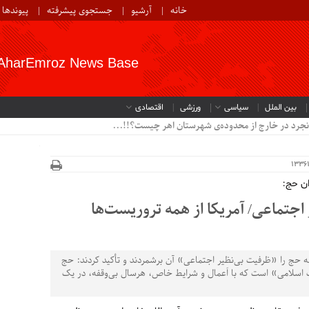
خانه
آرشیو
جستجوی پیشرفته
پیوندها
AharEmroz News Base
بین الملل
سیاسی
ورزشی
اقتصادی
ان حج:
جتماعی/ آمریکا از همه تروریست‌ها
ه حج را «ظرفیت بی‌نظیر اجتماعی» آن برشمردند و تأکید کردند: حج
سلامی» است که با اَعمال و شرایط خاص، هرسال بی‌وقفه، در یک