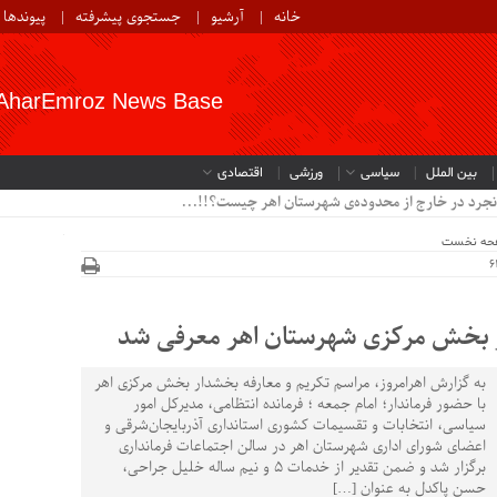
خانه
آرشیو
جستجوی پیشرفته
پیوندها
AharEmroz News Base
بین الملل
سیاسی
ورزشی
اقتصادی
نجرد در خارج از محدوده‌ی شهرستان اهر چیست؟!!...
حه نخست
 بخش مرکزی شهرستان اهر معرفی شد
به گزارش اهرامروز، مراسم تکریم و معارفه بخشدار بخش مرکزی اهر
با حضور فرماندار؛ امام جمعه ؛ فرمانده انتظامی، مدیرکل امور
سیاسی، انتخابات و تقسیمات کشوری استانداری آذربایجان‌شرقی و
اعضای شورای اداری شهرستان اهر در سالن اجتماعات فرمانداری
برگزار شد و ضمن تقدیر از خدمات ۵ و نیم ساله خلیل جراحی،
حسن پاکدل به عنوان […]