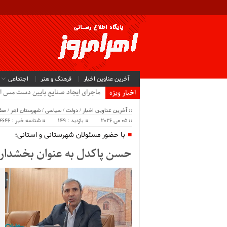
آخرین عناوین اخبار
فرهنگ و هنر
اجتماعی
ماجرای ایجاد صنایع پایین دست مس ا
اخبار ویژه
آخرین عناوین اخبار
/
دولت
/
سیاسی
/
شهرستان اهر
/
صف
05 می 2026
بازدید : 149
شناسه خبر : 64646
با حضور مسئولان شهرستانی و استانی؛
حسن پاکدل به عنوان بخشدار