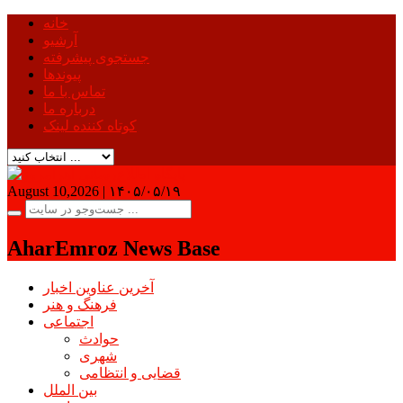
خانه
آرشیو
جستجوی پیشرفته
پیوندها
تماس با ما
درباره ما
کوتاه کننده لینک
August 10,2026 |
۱۴۰۵/۰۵/۱۹
AharEmroz News Base
آخرین عناوین اخبار
فرهنگ و هنر
اجتماعی
حوادث
شهری
قضایی و انتظامی
بین الملل