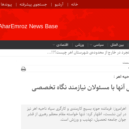
خانه
آرشیو
جستجوی پیشرفته
پیوندها
AharEmroz News Base
بین الملل
سیاسی
ورزشی
اقتصادی
نجرد در خارج از محدوده‌ی شهرستان اهر چیست؟!!...
خست
حیه اهر :
نها با مسئولان نیازمند نگاه تخصصی
اهرامروز: فرمانده حوزه بسیج کارمندی و کارگری سپاه ناحیه اهر نیز
در این نشست، اظهار کرد: تنها خواسته مقام معظم رهبری از قشر
جوان جامعه تحصیل، تهذیب و ورزش است.