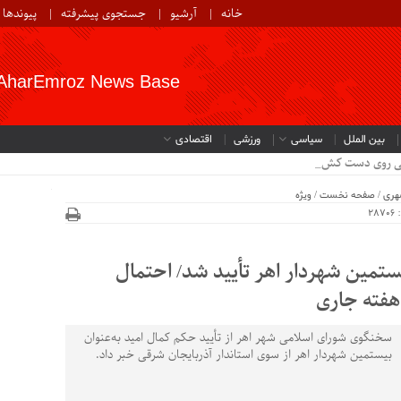
خانه
آرشیو
جستجوی پیشرفته
پیوندها
AharEmroz News Base
بین الملل
سیاسی
ورزشی
اقتصادی
ی روی دست کشاورزان مان_
هری
/
صفحه نخست
/
ویژه
2
یستمین شهردار اهر تأیید شد/ احتمال
 هفته جاری
سخنگوی شورای اسلامی شهر اهر از تأیید حکم کمال امید به‌عنوان
بیستمین شهردار اهر از سوی استاندار آذربایجان شرقی خبر داد.