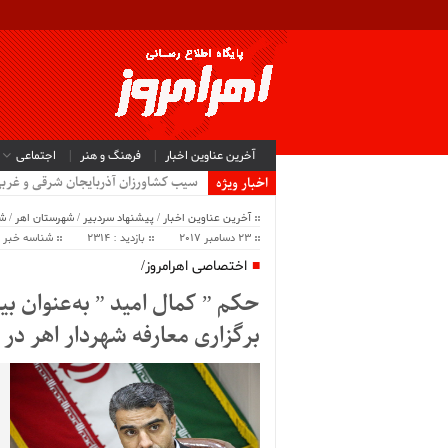
آخرین عناوین اخبار
فرهنگ و هنر
اجتماعی
سیب کشاورزان آذربایجان شرقی و غرب
اخبار ویژه
آخرین عناوین اخبار
/
پیشنهاد سردبیر
/
شهرستان اهر
/
ش
23 دسامبر 2017
بازدید : 2314
شناسه خبر : 8706
اختصاصی اهرامروز/
حکم ” کمال امید ” به‌عنوان ب
برگزاری معارفه شهردار اهر در