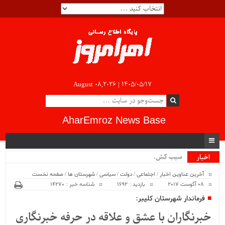
August 08,2026 |
۱۴۰۵/۰۵/۱۷
AharEmroz News Base
سیب کشاورزا_
اخبار
ویژه
آخرین عناوین اخبار
/
اجتماعی
/
دولت
/
سیاسی
/
شهرستان ها
/
صفحه نخست
08 آگوست 2017
بازدید : 1692
شناسه خبر : 14270
فرماندار شهرستان کلیبر:
خبرنگاران با عشق و علاقه در حرفه خبرنگاری