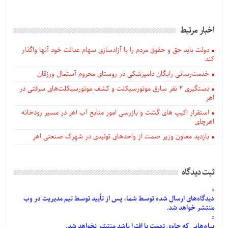
اخبار مرتبط
دولت باید حق و حقوق مردم را با آزادسازی سهام عدالت خود آنها واگذار
کند
خدمت‌رسانی رایگان دامپزشکی در روستای محروم آستمال ورزقان
دستگيری ۲ نفر سارق موتورسیکلت و کشف موتورسیکلت‌های سرقتی در
اهر
استقرار اکیپ های گشت و بازرسی امور منابع آب اهر در مسیر رودخانه
اهرچای
بازدید معاون وزیر صمت از واحدهای تولیدی در شهرک صنعتی اهر
ثبت دیدگاه
دیدگاه‌های
ارسال
شده
توسط شما، پس از
تأیید
توسط تیم مدیریت در وب
منتشر خواهد شد.
پیام‌هایی
که حاوی تهمت یا افترا باشد منتشر نخواهد شد.