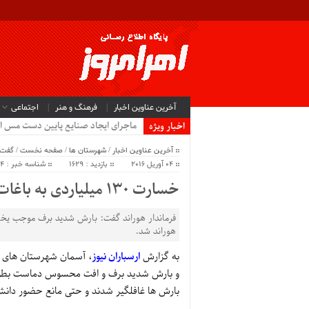
آخرین عناوین اخبار
فرهنگ و هنر
اجتماعی
ماجرای ایجاد صنایع پایین دست مس ا
اخبار ویژه
آخرین عناوین اخبار
/
شهرستان ها
/
صفحه نخست
/
گفت‌
04 آوریل 2016
بازدید : 1629
شناسه خبر : 274
خسارت ۱۳۰ میلیاردی به باغات شهرستان هوراند/ راه‌های ارتباطی باز است
فرماندار هوراند گفت: بارش شدید برف موجب یخ
هوراند شد.
به گزارش
ارسباران نیوز
، آسمان شهرستان های آ
و بارش شدید برف و افت محسوس دماست بطوریک
بارش ها غافلگیر شدند و حتی مانع حضور دان