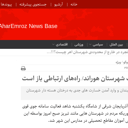
خانه
آرشیو
جستجوی پیشرفته
پیوندها
AharEmroz News Base
بین الملل
سیاسی
ورزشی
اقتصادی
نجرد در خارج از محدوده‌ی شهرستان اهر چیست؟!!...
وگو
/
ویژه
بندان و وارد آمدن خسارت های جدی به درختان هسته دار شهرستان
ذربایجان شرقی از شامگاه یکشنبه شاهد فعالیت سامانه جوی قوی
ه مردم در شهرستان هایی مانند تبریز صبح امروز بواسطه این
ش آموزان مقاطع تحصیلی در مدارس این شهر شد.