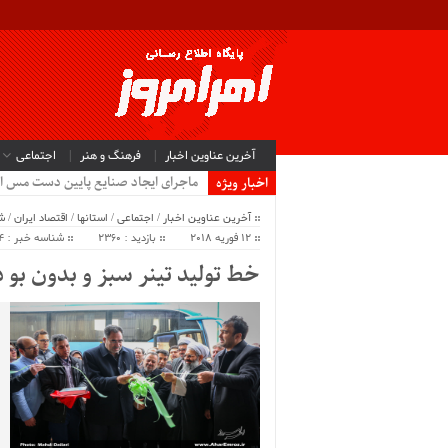
آخرین عناوین اخبار
فرهنگ و هنر
اجتماعی
ماجرای ایجاد صنایع پایین دست مس ا
اخبار ویژه
آخرین عناوین اخبار
/
اجتماعی
/
استانها
/
اقتصاد ایران
/
ش
12 فوریه 2018
بازدید : 2360
شناسه خبر : 33554
خط تولید تینر سبز و بدون بو د