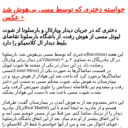
خواسته دختری که توسط مسی بی‌هوش شد
+ عکس
دختری که در جریان دیدار ویارئال و بارسلونا از شوت
لیونل مسی از هوش رفت، از باشگاه بارسلونا تقاضای
بلیط دیدار ال کلاسیکو را دارد.
دختری که توسط مسی بی‌هوش شد: بارسلونا(Barcelona) این هفته
در دیدار برابر ویارئال(Villarreal) در ال مادریگال به تساوی ۲ بر ۲
رضایت داد. در این دیدار در یکی از صحنه ها شوت لیونل
مسی(Lionel Messi) در قسمت تماشاگرها به صورت یکی از
تماشاگرها برخورد کرد که باعث شد این هوادار از هوش برود و در
بیمارستان به هوش بیاید. شوت محکم مسی به سمت این دختر
رفت و مصدوم نیز بلافاصله دستانش را جلوی صورتش گرفت ولی
شدت شوت مسی باعث شد تا دست این هوادار بشکند.
این دختر مصدوم بعد از به هوش آمدن در بیمارستان گفت: طرفدار
رئال مادرید(Real Madrid) هستم و از مادرید به اینجا آمدم تا این
دیدار را از نزدیک تماشا کنم. من قبلا نیز از مسی خوشم نمی آمد و
با این اتفاق بیشتر از او بدم میاد. بعد از این اتفاق باشگاه بارسلونا
جویای احوال من شد و من از آنها خواستم تا بلیط ال کلاسیکو را