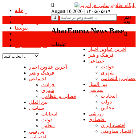
خانه
August 10,2026 |
۱۴۰۵/۰۵/۱۹
آرشیو
اخبار
جستجوی پیشرفته
ویژه
پیوندها
AharEmroz News Base
تماس با ما
درباره ما
تبلیغات
کوتاه کننده لینک
آخرین عناوین اخبار
فرهنگ و هنر
اجتماعی
حوادث
آخرین عناوین اخبار
شهری
فرهنگ و هنر
قضایی و انتظامی
اجتماعی
بین الملل
حوادث
سیاسی
شهری
انتخابات
قضایی و انتظامی
دولت
بین الملل
مجلس
سیاسی
ورزشی
انتخابات
اقتصادی
دولت
اقتصاد ایران
مجلس
اقتصاد مقاومتی
ورزشی
اقتصادی