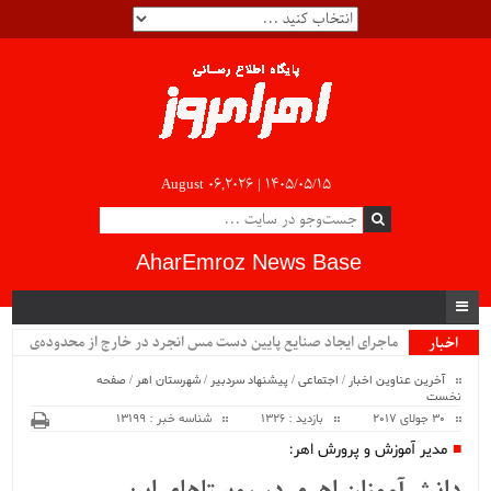
August 06,2026 |
۱۴۰۵/۰۵/۱۵
AharEmroz News Base
ماجرای ایجاد صنایع پایین دست مس انجرد در خارج از محدوده‌ی
اخبار
ویژه
شهرستان اهر چیست؟!!...
آخرین عناوین اخبار
/
اجتماعی
/
پیشنهاد سردبیر
/
شهرستان اهر
/
صفحه
نخست
30 جولای 2017
بازدید : 1326
شناسه خبر : 13199
مدیر آموزش و پرورش اهر: