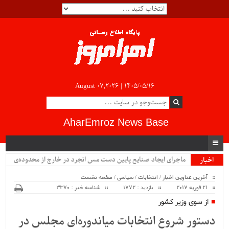
August 07,2026 |
۱۴۰۵/۰۵/۱۶
AharEmroz News Base
ماجرای ایجاد صنایع پایین دست مس انجرد در خارج از محدوده‌ی
اخبار
ویژه
شهرستان اهر چیست؟!!...
آخرین عناوین اخبار
/
انتخابات
/
سیاسی
/
صفحه نخست
21 فوریه 2017
بازدید : 1772
شناسه خبر : 3370
از سوی وزیر کشور
دستور شروع انتخابات میاندوره‌ای مجلس در