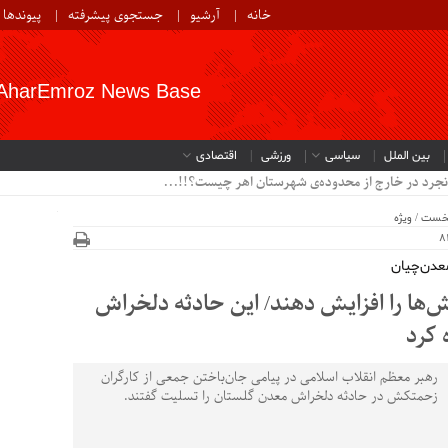
خانه
آرشیو
جستجوی پیشرفته
پیوندها
AharEmroz News Base
بین الملل
سیاسی
ورزشی
اقتصادی
نجرد در خارج از محدوده‌ی شهرستان اهر چیست؟!!...
خست
/
ویژه
معدن‌چیان
ش‌ها را افزایش دهند/ این حادثه‌ دلخراش
 کرد
رهبر معظم انقلاب اسلامی در پیامی جان‌باختن جمعی از کارگران
زحمتکش در حادثه دلخراش معدن گلستان را تسلیت گفتند.