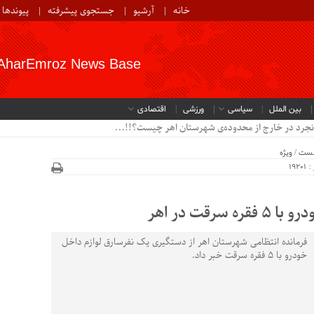
خانه
آرشیو
جستجوی پیشرفته
پیوندها
AharEmroz News Base
بین الملل
سیاسی
ورزشی
اقتصادی
نجرد در خارج از محدوده‌ی شهرستان اهر چیست؟!!...
خست
/
ویژه
192
قت در اهر
فرمانده انتظامی شهرستان اهر از دستگیری یک نفرسارق لوازم داخل
خودرو با 5 فقره سرقت خبر داد.