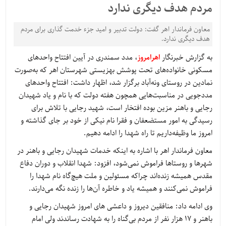
مردم هدف دیگری ندارد
معاون فرماندار اهر گفت: دولت تدبیر و امید جزء خدمت گذاری برای مردم
هدف دیگری ندارد.
به گزارش خبرنگار
اهرامروز
، مدد سمندری در آیین افتتاح واحدهای
مسکونی خانواده‌های تحت پوشش بهزیستی شهرستان اهر که به‌صورت
نمادین در روستای ونه‌آباد برگزار شد، اظهار داشت: افتتاح واحدهای
مددجویی در مناسبت‌هایی همچون هفته دولت که با نام و یاد شهیدان
رجایی و باهنر مزین بوده افتخار است، شهید رجایی با تلاش برای
رسیدگی به امور مستضعفان و فقرا نام نیکی از خود بر جای گذاشته و
امروز ما وظیفه‌داریم تا راه شهدا را ادامه دهیم.
معاون فرماندار اهر با اشاره به اینکه خدمات شهیدان رجایی و باهنر در
شهرها و روستاها فراموش نمی‌شود، افزود: شهدا انقلاب و دوران دفاع
مقدس همیشه زنده‌اند چراکه مسئولین و ملت هیچ‌گاه نام شهدا را
فراموش نمی‌کنند و همیشه یاد و خاطره آن‌ها را زنده نگه می‌دارند.
وی ادامه داد: منافقین دیروز و داعشی های امروز شهیدان رجایی و
باهنر و 17 هزار نفر از مردم بی‌گناه را به شهادت رساندند ولی امام