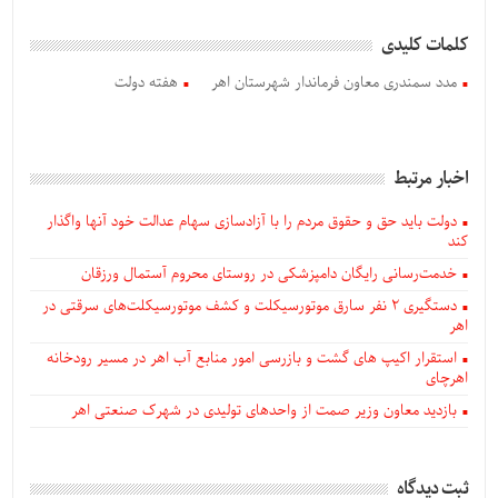
کلمات کلیدی
مدد سمندری معاون فرماندار شهرستان اهر
هفته دولت
اخبار مرتبط
دولت باید حق و حقوق مردم را با آزادسازی سهام عدالت خود آنها واگذار
کند
خدمت‌رسانی رایگان دامپزشکی در روستای محروم آستمال ورزقان
دستگيری ۲ نفر سارق موتورسیکلت و کشف موتورسیکلت‌های سرقتی در
اهر
استقرار اکیپ های گشت و بازرسی امور منابع آب اهر در مسیر رودخانه
اهرچای
بازدید معاون وزیر صمت از واحدهای تولیدی در شهرک صنعتی اهر
ثبت دیدگاه