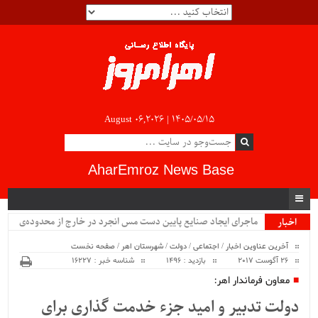
August 06,2026 |
۱۴۰۵/۰۵/۱۵
AharEmroz News Base
ماجرای ایجاد صنایع پایین دست مس انجرد در خارج از محدوده‌ی
اخبار
ویژه
شهرستان اهر چیست؟!!...
آخرین عناوین اخبار
/
اجتماعی
/
دولت
/
شهرستان اهر
/
صفحه نخست
26 آگوست 2017
بازدید : 1496
شناسه خبر : 16227
معاون فرماندار اهر:
دولت تدبیر و امید جزء خدمت گذاری برای