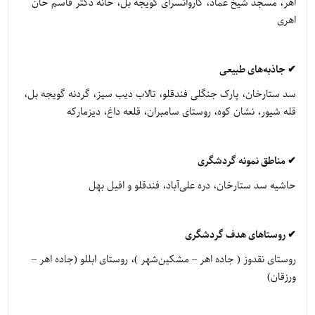
اهر، مسجد شیخ عماد، کاروانسرای گویجه بل، خانه دکتر قاسم خان
اهری
✔ جاذبه‌های طبیعی
سد ستارخان، پارک جنگلی فندقلو، تالاب دیب سیز، گردنه گویجه بل،
قله شیور، نشان کوه، روستای سامبران، قلعه داغ، دیزمارکه
✔ مناطق نمونه گردشگری
حاشیه سد ستارخان، دره علی‌آباد، فندقلو و افیل بهل
✔ روستاهای هدف گردشگری
روستای نقدوز ( جاده اهر – مشکین‌شهر )، روستای ابللو (جاده اهر –
ورزقان)