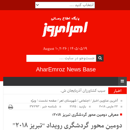
August 10,2026 |
۱۴۰۵/۰۵/۱۹
AharEmroz News Base
سیب کشاورزان آذربایجان شرقی و_
اخبار
ویژه
آخرین عناوین اخبار
/
اجتماعی
/
شهرستان اهر
/
صفحه نخست
/
ویژه
22 مارس 2018
بازدید : 2125
شناسه خبر : 37293
معرفی دومین محور گردشگری تبریز 2018؛
دومین محور گردشگری رویداد “تبریز ۲۰۱۸”