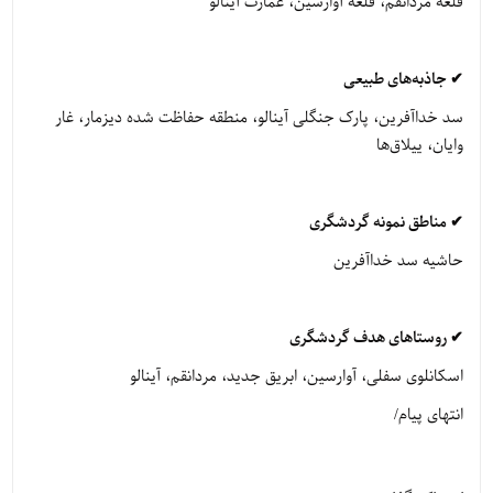
قلعه مردانقم، قلعه آوارسین، عمارت آینالو
✔ جاذبه‌های طبیعی
سد خداآفرین، پارک جنگلی آینالو، منطقه حفاظت شده دیزمار، غار
وایان، ییلاق‌ها
✔ مناطق نمونه گردشگری
حاشیه سد خداآفرین
✔ روستاهای هدف گردشگری
اسکانلوی سفلی، آوارسین، ابریق جدید، مردانقم، آینالو
انتهای پیام/