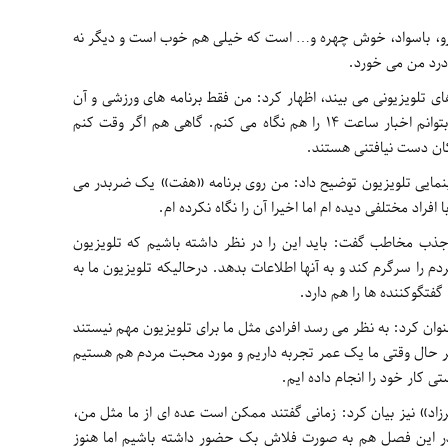
وشرو، باسواد، خوش چهره و… است که خیلی هم خوب است و دیگر نه
 درد من می خورد.
ای تلویزیونی می بیند، اظهار کرد: من فقط برنامه های ورزشی و آن
هم مسابقات فوتبال خارجی را می بینم و اگر بتوانم اخبار ساعت ۱۴ را هم نگاه می کنم. گاهی هم اگر وقت کنم
ان دست نیافتنی هستند.
ینمایی تلویزیون توضیح داد: من روی برنامه «هفت» یک ضربدر می
افراد مختلفی دیده ام اما اخیرا آن را نگاه نکرده ام.
ر جذب مخاطب گفت: باید این را در نظر داشته باشیم که تلویزیون
دم را سرگرم کند و به آنها اطلاعات بدهد. درحالیکه تلویزیون ما به
فتگوکننده ها را هم دارد.
وان کرد: به نظر می رسد افرادی مثل ما برای تلویزیون مهم نیستند
هر حال وقتی ما یک عمر تجربه داریم و مورد محبت مردم هم هستیم
ی کار خود را انجام داده ایم.
اد» نیز بیان کرد: زمانی گفتند ممکن است عده ای از ما مثل من،
ر این فصل هم به صورت فلاش بک حضور داشته باشیم اما هنوز