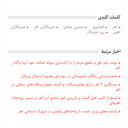
کلمات کلیدی
اهر
اهرامروز
حسین عبادی
خبرنگاران اهر
خبرنگاران
اهری
روز خبرنگار
اخبار مرتبط
دولت باید حق و حقوق مردم را با آزادسازی سهام عدالت خود آنها واگذار
کند
خدمت‌رسانی رایگان دامپزشکی در روستای محروم آستمال ورزقان
دستگيری ۲ نفر سارق موتورسیکلت و کشف موتورسیکلت‌های سرقتی در
اهر
استقرار اکیپ های گشت و بازرسی امور منابع آب اهر در مسیر رودخانه
اهرچای
بازدید معاون وزیر صمت از واحدهای تولیدی در شهرک صنعتی اهر