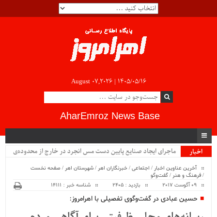
August 07,2026 |
۱۴۰۵/۰۵/۱۶
AharEmroz News Base
ماجرای ایجاد صنایع پایین دست مس انجرد در خارج از محدوده‌ی
اخبار
ویژه
شهرستان اهر چیست؟!!...
آخرین عناوین اخبار
/
اجتماعی
/
خبرنگاران اهر
/
شهرستان اهر
/
صفحه نخست
/
فرهنگ و هنر
/
گفت‌وگو
09 آگوست 2017
بازدید : 2405
شناسه خبر : 14111
حسین عبادی در گفت‌وگوی تفصیلی با اهرامروز: