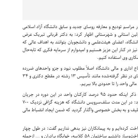
ر مراسم تودیع و معارفه روسای جدید و سابق دانشگاه آزاد اسلامی
ین استانی و شهرستانی اظهار کرد: به دکتر قربانی تبریک عرض
انشگاه، اعضای هیئت‌علمی و دانشجویان بتوانند به اهداف عالی که
 در کنار این عزیز هستیم و امیدوارم از سرمایه فکری که تابه‌حال
اری وی استفاده کنیم.
اع اداری و مالی دانشگاه اصلاً مطلوب نبود و جزو واحدهای ضررده
محسوب می‌شد گفت: با عنایات الهی و برنامه‌های در نظر گرفته‌شده مانند تأسیس 13 رشته در مقطع دکتری و 34
لی واحد را تا حدودی بالا ببریم.
رئیس سابق دانشگاه آزاد اسلامی واحد اهر با ذکر اینکه حدود 95 درصد کارکنان واحد در این دوره در جریان
تبدیل وضعیت شده و رسمی شده‌اند عنوان کرد: در این مدت سلف‌سرویس دانشگاه که هزینه گزافی نزدیک 700
کلیف و به بخش خصوصی واگذار گردید که ضمن ایجاد انضباط مالی
داخت کرده‌ایم و به پیمانکاران نیز بدهی نداریم گفت: در طول چهار
سال گذشته اهر تنها واحد دانشگاهی بود که ساخت‌وساز داشتیم ساختمان 58 کلاسه، خوابگاه برادران و … ازجمله