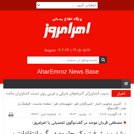
August 07,2026 |
۱۴۰۵/۰۵/۱۶
AharEmroz News Base
سیب کشاورزان آذربایجان شرقی و غربی روی دست کشاورزان مانده
اخبار
ویژه
است...
آخرین عناوین اخبار
/
خبرنگاران اهر
/
شهرستان اهر
/
صفحه نخست
/
فرهنگ و
هنر
/
گفت‌وگو
08 آگوست 2017
بازدید : 1203
شناسه خبر : 14116
مصطفی قربان موحد در گفت‌وگوی تفصیلی با اهرامروز: