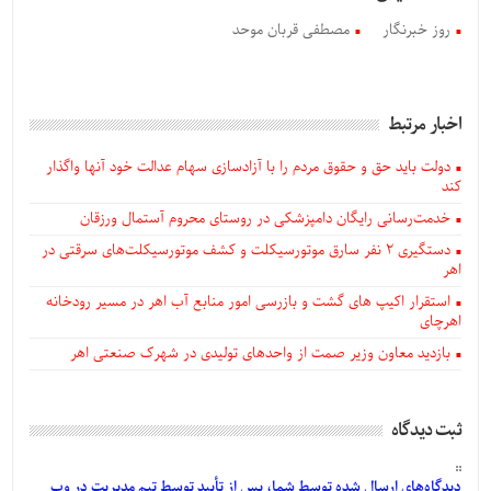
روز خبرنگار
مصطفی قربان موحد
اخبار مرتبط
دولت باید حق و حقوق مردم را با آزادسازی سهام عدالت خود آنها واگذار
کند
خدمت‌رسانی رایگان دامپزشکی در روستای محروم آستمال ورزقان
دستگيری ۲ نفر سارق موتورسیکلت و کشف موتورسیکلت‌های سرقتی در
اهر
استقرار اکیپ های گشت و بازرسی امور منابع آب اهر در مسیر رودخانه
اهرچای
بازدید معاون وزیر صمت از واحدهای تولیدی در شهرک صنعتی اهر
ثبت دیدگاه
دیدگاه‌های
ارسال
شده
توسط شما، پس از
تأیید
توسط تیم مدیریت در وب