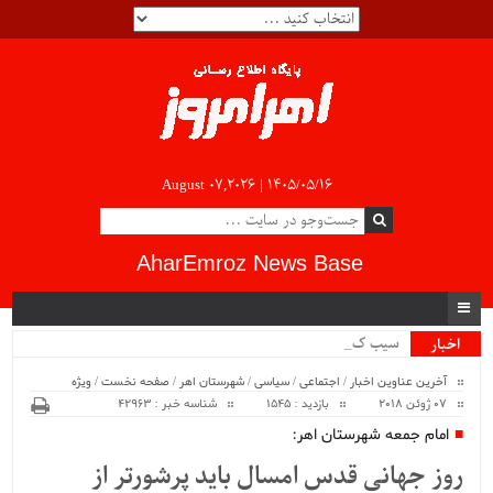
August 07,2026 |
۱۴۰۵/۰۵/۱۶
AharEmroz News Base
سیب کشاور_
اخبار
ویژه
آخرین عناوین اخبار
/
اجتماعی
/
سیاسی
/
شهرستان اهر
/
صفحه نخست
/
ویژه
07 ژوئن 2018
بازدید : 1545
شناسه خبر : 42963
امام جمعه شهرستان اهر:
روز جهانی قدس امسال باید پرشورتر از