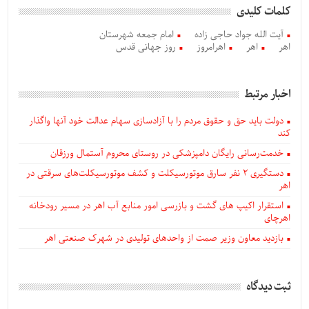
کلمات کلیدی
آیت الله جواد حاجی زاده
امام جمعه شهرستان
اهر
اهر
اهرامروز
روز جهانی قدس
اخبار مرتبط
دولت باید حق و حقوق مردم را با آزادسازی سهام عدالت خود آنها واگذار
کند
خدمت‌رسانی رایگان دامپزشکی در روستای محروم آستمال ورزقان
دستگيری ۲ نفر سارق موتورسیکلت و کشف موتورسیکلت‌های سرقتی در
اهر
استقرار اکیپ های گشت و بازرسی امور منابع آب اهر در مسیر رودخانه
اهرچای
بازدید معاون وزیر صمت از واحدهای تولیدی در شهرک صنعتی اهر
ثبت دیدگاه