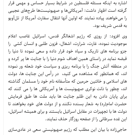
اشاره به اینکه مسئله فلسطین در شرایط بسیار حساس و مهمی قرار
گرفته است اظهار داشت: آمریکائی‌ها و صهیونیست‌ها طرح‌های عجیبی
را می‌خواهند پیاده نمایند که اولین آنها انتقال سفارت آمریکا از تل‌آویو
به قدس شریف بود.
وی افزود: از روزی که رژیم اشغالگر قدس، اسرائیل غاصب اعلام
موجودیت نموده، غارت، شرارت، اشغال، فزون طلبی و انسان کشی را
جزو برنامه های تاریک و سیاه خود قرار داده و سعی نموده تا دنیا را
قبضه نماید در راستای همین اهداف شوم دنیا را با جنایت ها پر کرده و
در منطقه آتش جنگ را با برنامه ریزی و سیاست خود شعله ور نموده
اند، که همانطور که مشاهده می کنید، در رأس این جنایت ها، دولت
های اسلامی و خائنین حرمین که متأسفانه نام خود را مسلمان گذاشته
اند، چطور با ذلت نوکری صهیونیست ها و آمریکائی ها را می کنند که
برای پایان دادن به این ظلم جنایت ها باید ملت ها طبق فرمایش
حضرت امام(ره) به شعار بسنده نکنند و از دولت های خود بخواهند تا
دولت ها با تجهیزات در مقابل اسرائیل بایستند و برای همیشه اسرائیل،
این غده سرطانی را از صفحه روزگار حذف نمایند.
حاجی‌زاده با بیان این مطلب که رژیم صهیونیستی سعی در عادی‌سازی