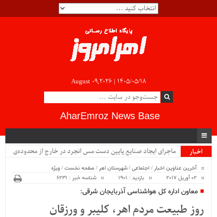
August 09,2026 |
۱۴۰۵/۰۵/۱۸
AharEmroz News Base
ماجرای ایجاد صنایع پایین دست مس انجرد در خارج از محدوده‌ی
اخبار
ویژه
شهرستان اهر چیست؟!!...
آخرین عناوین اخبار
/
اجتماعی
/
شهرستان اهر
/
صفحه نخست
/
ویژه
02 آوریل 2017
بازدید : 1901
شناسه خبر : 6231
معاون اداره کل هواشناسی آذربایجان شرقی:
روز طبیعت مردم اهر، کلیبر و ورزقان