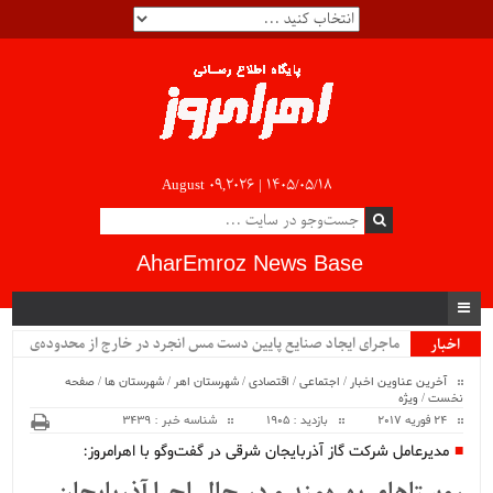
August 09,2026 |
۱۴۰۵/۰۵/۱۸
AharEmroz News Base
ماجرای ایجاد صنایع پایین دست مس انجرد در خارج از محدوده‌ی
اخبار
ویژه
شهرستان اهر چیست؟!!...
آخرین عناوین اخبار
/
اجتماعی
/
اقتصادی
/
شهرستان اهر
/
شهرستان ها
/
صفحه
نخست
/
ویژه
24 فوریه 2017
بازدید : 1905
شناسه خبر : 3439
مدیرعامل شرکت گاز آذربایجان شرقی در گفت‌وگو با اهرامروز: