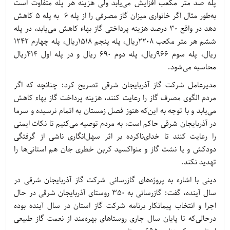
پله صد متر مکعب افزایش می‌یابد ولی هزینه هر پله متفاوت است
به‌طور مثال اگر خانواری میزان گاز مصرفی را از پله ۶ به پله ۵ کاهش
دهد در واقع 30 درصد هزینه پرداختی گاز بهاء کاهش می‌یابد، در پله
ششم هر متر مکعب 2208ریال، پله پنجم 1518ریال، پله چهارم 1242
ریال، پله سوم 966ریال، پله دوم 690 ریال و در پله اول 414ریال
محاسبه می‌شود.
مدیرعامل شرکت گاز آذربایجان شرقی تصریح کرد: چنانچه که اگر
مردم الگوی مصرف گاز را رعایت کنند، هزینه پرداخت گاز بهاء کاهش
می‌یابد و با توجه به این‌که هنوز فصل زمستان به اتمام نرسیده و سرما
در آذربایجان شرقی حاکم است، به مردم توصیه می‌کنیم تا نکات ایمنی
را رعایت کنند تا خدای‌ناکرده بر اثر سهل‌انگاری ناشی از گرفتگی
دودکش و یا نشت گاز و منواکسید کربن خطری جان هم استانی‌ها را
تهدید نکند.
دینی با اشاره به پروژه‌های گازرسانی شرکت گاز آذربایجان شرقی در
سال آینده، گفت: گازرسانی به 350 روستای آذربایجان شرقی در حال
اجرا و انتخاب پیمانکار برنامه شرکت گاز استان در سال آینده بوده
درحالی‌که تا پایان سال جاری روستاهای بهره‌مند از نعمت گاز طبیعی