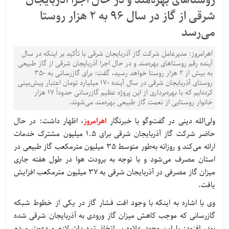
روستاهای بهره‌مند و در حال اجرا آذربایجان
شرقی از گاز در سال 96 به 2 هزار روستا
می‌رسد
اهرامروز: مدیرعامل شرکت گاز آذربایجان شرقی با تأکید بر اینکه در سال
آینده رقم روستاهای بهره‌مند و در حال اجرا آذربایجان شرقی از گاز طبیعی
به بیش از 2 هزار روستا خواهد رسید، گفت: برای گازرسانی به 350
روستای آذربایجان شرقی در سال آینده 170 میلیارد تومان اعتبار پیش‌بینی
کرده‌ایم که با بهره‌برداری از این پروژه عظیم گازرسانی حدوداً 17 هزار
خانوار روستایی از نعمت گاز طبیعی بهره‌مند می‌شوند.
ولی‌الله دینی در گفت‌وگو با خبرنگار
اهرامروز
، اظهار داشت: در حال
حاضر شرکت گاز آذربایجان شرقی برای 1.5 میلیون مشترک خدمات
ارائه می‌کند و روزانه به‌طور متوسط 35 میلیون مترمکعب گاز طبیعی در
استان مصرف می‌شود و با توجه به برودت هوا در طول هفته جاری
میزان گاز مصرفی در آذربایجان شرقی به 37 میلیون مترمکعب افزایش
یافت.
وی با اشاره به اینکه با وجود افت فشار گاز در یکی از خطوط شبکه
گازرسانی که موجب کاهش میزان گاز ورودی به آذربایجان شرقی شده
بود، افزود: با این وجود علاوه بر اتخاذ تمهیدات لازم و دعوت مردم