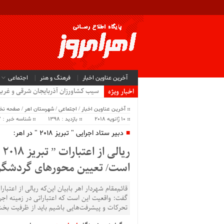
آخرین عناوین اخبار
فرهنگ و هنر
اجتماعی
سیب کشاورزان آذربایجان شرقی و غرب
اخبار ویژه
آخرین عناوین اخبار
/
اجتماعی
/
شهرستان اهر
/
صفحه ن
10 ژانویه 2018
بازدید : 1398
شناسه خبر : 29887
دبیر ستاد اجرایی " تبریز 2018 " در اهر:
ر
است/ تعیین محورهای گردشگر
تحرکات و پیشرفت‌هایی باشیم باید از ظرفیت ب