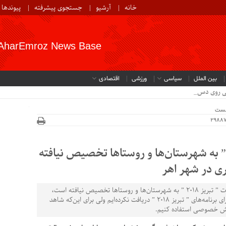
خانه
آرشیو
جستجوی پیشرفته
پیوندها
AharEmroz News Base
بین الملل
سیاسی
ورزشی
اقتصادی
ی روی دست کشاورز_
خست
یالی از اعتبارات ” تبریز 2018 ” به شهرستان‌ها و روستاها تخصیص نیافته
ی در شهر اهر
قائم‌مقام شهردار اهر بابیان این‌که ریالی از اعتبارات ” تبریز 2018 ” به شهرستان‌ها و روستاها تخصیص نیافته است،
گفت: واقعیت این است که اعتباراتی در زمینه اجرای برنامه‌های ” تبریز 2018 ” دریافت نکرده‌ایم ولی برای این‌که شاهد
خش خصوصی استفاده کنیم.