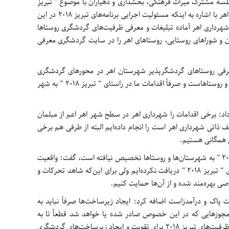
سه مشترک میراث فرهنگی، بخشداری و دهیاران با موضوع ” تبریز
2018 ” و روستاهای هدف گردشگری شهرستان اهر با اشاره به اینکه مسئولیت اجرایی برنامه‌های تبریز 2018 در این
هرداری اهر آماده تبلیغات و معرفی ظرفیت‌های گردشگری روستاها
ن و شوراهای روستایی، روستاهای اهر را در سایت گردشگری معرفی
معرفی روستاهای گردشگرپذیر شهرستان اهر در محورهای گردشگری
خبر داد، افزود: شهرستان اهر متشکل از شهر و روستاهاست و صرفاً اقدامات ما در راستای ” تبریز 2018 ” به شهر
ریز 2018 ” در اهر ادامه داد: برخی اقدامات را شهرداری اهر در سطح شهر اهر اعم از مبلمان
اتی شهرداری اهر است را انجام داده‌ایم البته از طرفی هم برخی
 همگانی هستیم.
اسدی بابیان این‌که ریالی از اعتبارات ” تبریز 2018 ” به شهرستان‌ها و روستاها تخصیص نیافته است، گفت: واقعیت
این است که اعتباراتی در زمینه اجرای برنامه‌های ” تبریز 2018 ” دریافت نکرده‌ایم ولی برای این‌که شاهد تحرکات و
 بهره‌مند شده و از آن‌ها حمایت کنیم.
اک و درآمدزاست اضافه کرد: ایجاد زیرساخت‌ها صرفاً نباید به
 ” منتهی شود بلکه مجوزهایی که در این خصوص صادر شده یا خواهد شد قطعاً تا به
نتیجه برسند زمان‌بر خواهد بود ولی می‌توان از ظرفیت‌های تبریز 2018 برای تقویت و ایجاد زیرساخت‌های گردشگری