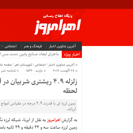
آخرین عناوین اخبار
فرهنگ و هنر
اجتماعی
ماجرای ایجاد صنایع پایین دست مس ا
اخبار ویژه
آخرین عناوین اخبار
/
اجتماعی
/
شهرستان اهر
/
صفحه ن
28 آگوست 2017
بازدید : 1536
شناسه خبر : 6233
لحظه
زمین لرزه ای با قدرت 4.9 درج
لرزاند.
به گزارش
اهرامروز
به نقل از ایرنا، شبکه لرزه
زمین لرزه ساعت سه و 44 دقیقه و 49 ثانیه بامداد امروز (دوشنبه) رخ داد.