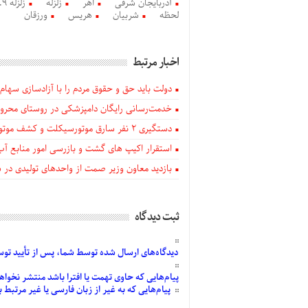
آذربایجان شرقی
اهر
زلزله
لحظه
شربیان
هریس
ورزقان
اخبار مرتبط
دولت باید حق و حقوق مردم را با آزادسازی سهام 
خدمت‌رسانی رایگان دامپزشکی در روستای محروم
دستگيری ۲ نفر سارق موتورسیکلت و کشف موتورسیکلت‌های سرقتی در اهر
استقرار اکیپ های گشت و بازرسی امور منابع آب
بازدید معاون وزیر صمت از واحدهای تولیدی در
ثبت دیدگاه
دیدگاه‌های
ارسال
شده
توسط شما، پس از
تأیید
توسط
پیام‌هایی
که حاوی تهمت یا افترا باشد منتشر نخواه
پیام‌هایی
که به غیر از زبان فارسی یا غیر مرتبط