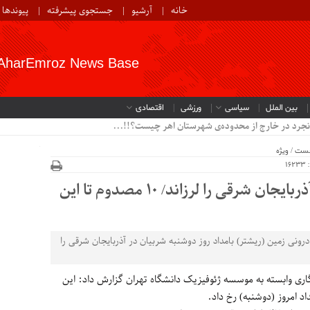
خانه
آرشیو
جستجوی پیشرفته
پیوندها
AharEmroz News Base
بین الملل
سیاسی
ورزشی
اقتصادی
نجرد در خارج از محدوده‌ی شهرستان اهر چیست؟!!...
خست
/
ویژه
1
زلزله 4.9 ریشتری شربیان در آذربایجان شرقی را لرزاند/ 10 مصدوم تا این
ه در مقیاس امواج درونی زمین (ریشتر) بامداد روز دوشنبه شربیان در آذربایجان شرقی را
 نگاری وابسته به موسسه ژئوفیزیک دانشگاه تهران گزارش داد: این