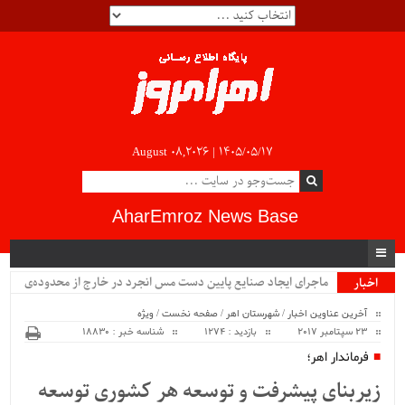
August 08,2026 |
۱۴۰۵/۰۵/۱۷
AharEmroz News Base
ماجرای ایجاد صنایع پایین دست مس انجرد در خارج از محدوده‌ی
اخبار
ویژه
شهرستان اهر چیست؟!!...
آخرین عناوین اخبار
/
شهرستان اهر
/
صفحه نخست
/
ویژه
23 سپتامبر 2017
بازدید : 1274
شناسه خبر : 18830
فرماندار اهر؛
زیربنای پیشرفت و توسعه هر کشوری توسعه