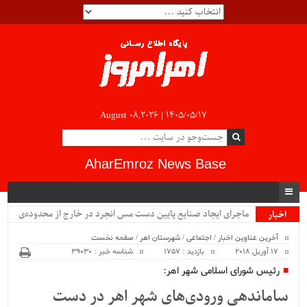
August 08,2026 |
۱۴۰۵/۰۵/۱۷
AharEmroz News Base
ماجرای ایجاد صنایع پایین دست مس انجرد در خارج از محدوده‌ی
اخبار
ویژه
شهرستان اهر چیست؟!!...
آخرین عناوین اخبار
/
اجتماعی
/
شهرستان اهر
/
صفحه نخست
17 آوریل 2018
بازدید : 1757
شناسه خبر : 39030
رئیس شورای اسلامی شهر اهر:
ساماندهی ورودی‌های شهر اهر در دست