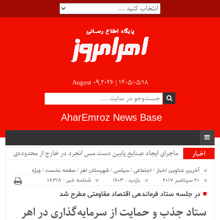
August 09,2026 |
۱۴۰۵/۰۵/۱۸
AharEmroz News Base
ماجرای ایجاد صنایع پایین دست مس انجرد در خارج از محدوده‌ی
اخبار
ویژه
شهرستان اهر چیست؟!!...
آخرین عناوین اخبار
/
اجتماعی
/
سیاسی
/
شهرستان اهر
/
صفحه نخست
/
ویژه
20 سپتامبر 2017
بازدید : 1603
شناسه خبر : 18318
در جلسه ستاد فرماندهی اقتصاد مقاومتی مطرح شد
ستاد جذب و حمایت از سرمایه‌گذاری در اهر