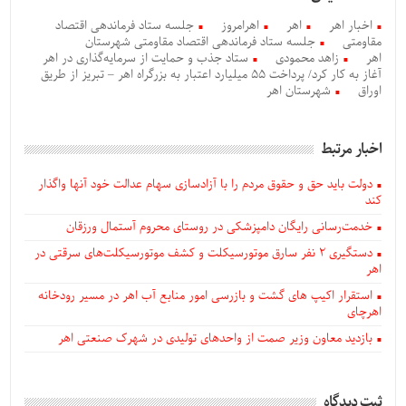
اخبار اهر
اهر
اهرامروز
جلسه ستاد فرماندهی اقتصاد
مقاومتی
جلسه ستاد فرماندهی اقتصاد مقاومتی شهرستان
اهر
زاهد محمودی
ستاد جذب و حمایت از سرمایه‌گذاری در اهر
آغاز به کار کرد/ پرداخت 55 میلیارد اعتبار به بزرگراه اهر – تبریز از طریق
اوراق
شهرستان اهر
اخبار مرتبط
دولت باید حق و حقوق مردم را با آزادسازی سهام عدالت خود آنها واگذار
کند
خدمت‌رسانی رایگان دامپزشکی در روستای محروم آستمال ورزقان
دستگيری ۲ نفر سارق موتورسیکلت و کشف موتورسیکلت‌های سرقتی در
اهر
استقرار اکیپ های گشت و بازرسی امور منابع آب اهر در مسیر رودخانه
اهرچای
بازدید معاون وزیر صمت از واحدهای تولیدی در شهرک صنعتی اهر
ثبت دیدگاه