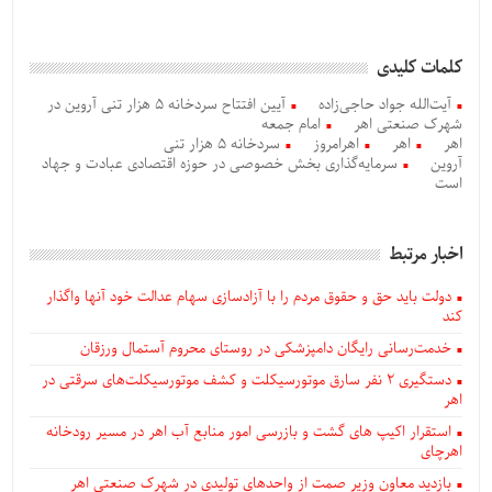
کلمات کلیدی
آیت‌الله جواد حاجی‌زاده
آیین افتتاح سردخانه 5 هزار تنی آروین در
شهرک صنعتی اهر
امام جمعه
اهر
اهر
اهرامروز
سردخانه 5 هزار تنی
آروین
سرمایه‌گذاری بخش خصوصی در حوزه اقتصادی عبادت و جهاد
است
اخبار مرتبط
دولت باید حق و حقوق مردم را با آزادسازی سهام عدالت خود آنها واگذار
کند
خدمت‌رسانی رایگان دامپزشکی در روستای محروم آستمال ورزقان
دستگيری ۲ نفر سارق موتورسیکلت و کشف موتورسیکلت‌های سرقتی در
اهر
استقرار اکیپ های گشت و بازرسی امور منابع آب اهر در مسیر رودخانه
اهرچای
بازدید معاون وزیر صمت از واحدهای تولیدی در شهرک صنعتی اهر