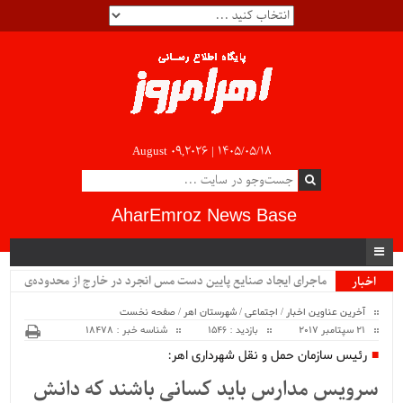
August 09,2026 |
۱۴۰۵/۰۵/۱۸
AharEmroz News Base
ماجرای ایجاد صنایع پایین دست مس انجرد در خارج از محدوده‌ی
اخبار
ویژه
شهرستان اهر چیست؟!!...
آخرین عناوین اخبار
/
اجتماعی
/
شهرستان اهر
/
صفحه نخست
21 سپتامبر 2017
بازدید : 1546
شناسه خبر : 18478
رئیس سازمان حمل و نقل شهرداری اهر:
سرویس مدارس باید کسانی باشند که دانش