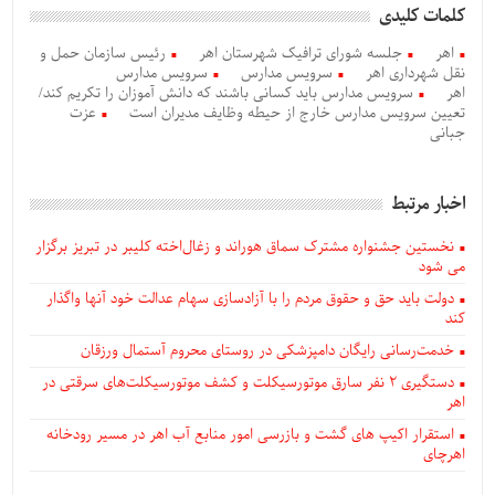
کلمات کلیدی
اهر
جلسه شورای ترافیک شهرستان اهر
رئیس سازمان حمل و
نقل شهرداری اهر
سرویس‌ مدارس
سرویس مدارس
اهر
سرویس مدارس باید کسانی باشند که دانش آموزان را تکریم کند/
تعیین سرویس مدارس خارج از حیطه وظایف مدیران است
عزت
جبانی
اخبار مرتبط
نخستین جشنواره مشترک سماق هوراند و زغال‌اخته کلیبر در تبریز برگزار
می شود
دولت باید حق و حقوق مردم را با آزادسازی سهام عدالت خود آنها واگذار
کند
خدمت‌رسانی رایگان دامپزشکی در روستای محروم آستمال ورزقان
دستگيری ۲ نفر سارق موتورسیکلت و کشف موتورسیکلت‌های سرقتی در
اهر
استقرار اکیپ های گشت و بازرسی امور منابع آب اهر در مسیر رودخانه
اهرچای