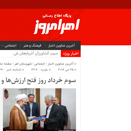
آخرین عناوین اخبار
فرهنگ و هنر
اجتماعی
سیب کشاورزان آذربایجان شرقی و .
اخبار ویژه
آخرین عناوین اخبار
/
اجتماعی
/
شهرستان اهر
/
صفحه ن
25 می 2018
بازدید : 1307
شناسه خبر : 42140
سوم خرداد روز فتح ارزش‌ها و