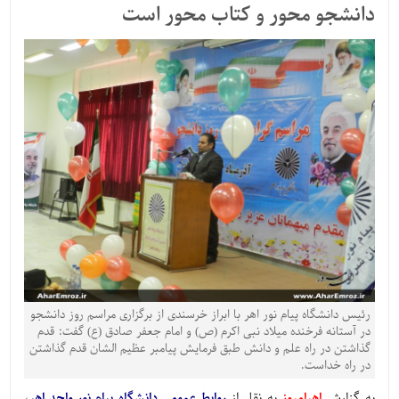
دانشجو محور و کتاب محور است
رئیس دانشگاه پیام نور اهر با ابراز خرسندی از برگزاری مراسم روز دانشجو
در آستانه فرخنده میلاد نبی اکرم (ص) و امام جعفر صادق (ع) گفت: قدم
گذاشتن در راه علم و دانش طبق فرمایش پیامبر عظیم الشان قدم گذاشتن
در راه خداست.
به گزارش
اهرامروز
به نقل از
روابط عمومی دانشگاه پیام نور واحد اهر
،