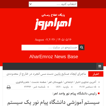
August 07,2026 |
۱۴۰۵/۰۵/۱۶
AharEmroz News Base
ماجرای ایجاد صنایع پایین دست مس انجرد در خارج از محدوده‌ی
اخبار
ویژه
شهرستان اهر چیست؟!!...
آخرین عناوین اخبار
/
اجتماعی
/
شهرستان اهر
/
صفحه نخست
/
علم و فناوری
05 دسامبر 2017
بازدید : 1861
شناسه خبر : 26992
رئیس دانشگاه پیام نور واحد اهر:
سیستم آموزشی دانشگاه پیام نور یک سیستم