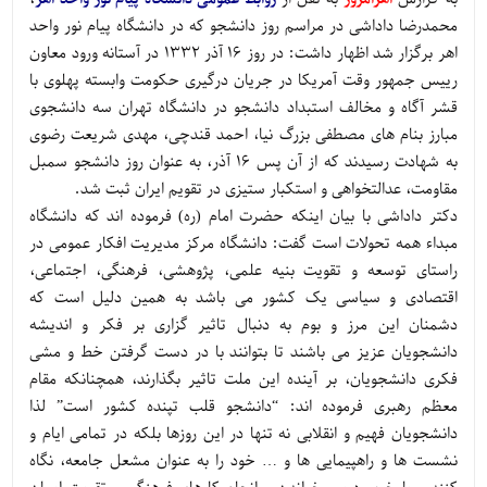
محمدرضا داداشی در مراسم روز دانشجو که در دانشگاه پیام نور واحد
اهر برگزار شد اظهار داشت: در روز 16 آذر 1332 در آستانه ورود معاون
رییس جمهور وقت آمریکا در جریان درگیری حکومت وابسته پهلوی با
قشر آگاه و مخالف استبداد دانشجو در دانشگاه تهران سه دانشجوی
مبارز بنام های مصطفی بزرگ ‌نیا، احمد قندچی، مهدی شریعت ‌رضوی
به شهادت رسیدند که از آن پس 16 آذر، به عنوان روز دانشجو سمبل
مقاومت، عدالتخواهی و استکبار ستیزی در تقویم ایران ثبت شد.
دکتر داداشی با بیان اینکه حضرت امام (ره) فرموده اند که دانشگاه
مبداء همه تحولات است گفت: دانشگاه مرکز مدیریت افکار عمومی در
راستای توسعه و تقویت بنیه علمی، پژوهشی، فرهنگی، اجتماعی،
اقتصادی و سیاسی یک کشور می باشد به همین دلیل است که
دشمنان این مرز و بوم به دنبال تاثیر گزاری بر فکر و اندیشه
دانشجویان عزیز می باشند تا بتوانند با در دست گرفتن خط و مشی
فکری دانشجویان، بر آینده این ملت تاثیر بگذارند، همچنانکه مقام
معظم رهبری فرموده اند: “دانشجو قلب تپنده کشور است” لذا
دانشجویان فهیم و انقلابی نه تنها در این روزها بلکه در تمامی ایام و
نشست ها و راهپیمایی ها و … خود را به عنوان مشعل جامعه، نگاه