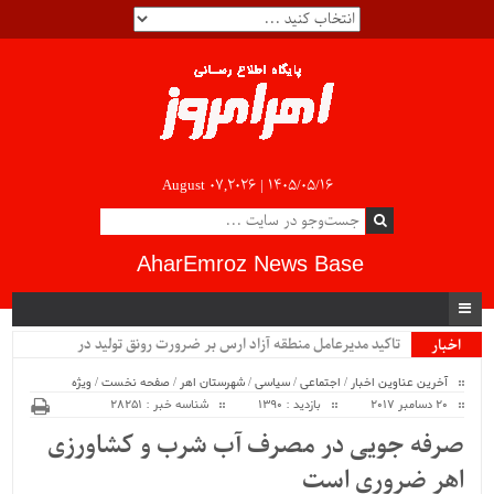
August 07,2026 |
۱۴۰۵/۰۵/۱۶
AharEmroz News Base
تاکید مدیرعامل منطقه آزاد ارس بر ضرورت رونق تولید در
اخبار
ویژه
صنعتی‌ترین منطق.
آخرین عناوین اخبار
/
اجتماعی
/
سیاسی
/
شهرستان اهر
/
صفحه نخست
/
ویژه
20 دسامبر 2017
بازدید : 1390
شناسه خبر : 28251
صرفه جویی در مصرف آب شرب و کشاورزی
اهر ضروری است