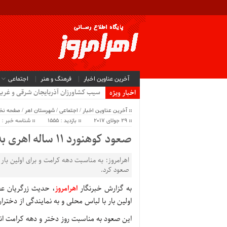
آخرین عناوین اخبار
فرهنگ و هنر
اجتماعی
سیب کشاورزان آذربایجان شرقی و غرب
اخبار ویژه
آخرین عناوین اخبار
/
اجتماعی
/
شهرستان اهر
/
صفحه ن
29 جولای 2017
بازدید : 1555
شناسه خبر : 13137
صعود کوهنورد ۱۱ ساله اهری به قله سبلان به مناسبت دهه کرامت
صعود کرد.
به گزارش خبرنگار
اهرامروز
اولین بار با لباس محلی و به نمایندگی از دختران منطقه ارسباران 
این صعود به مناسبت روز دختر و دهه کرامت ا