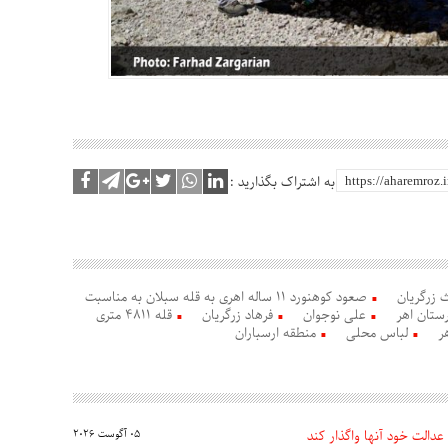
به اشتراک بگذارید :
 زرگریان
صعود کوهنورد ۱۱ ساله اهری به قله سبلان به مناسبت
ستان اهر
علی نوجوان
فرهاد زرگریان
قله ۴۸۱۱ متری
ر
لباس محلی
منطقه ارسباران
عدالت خود آنها واگذار کند
05 آگوست 2026