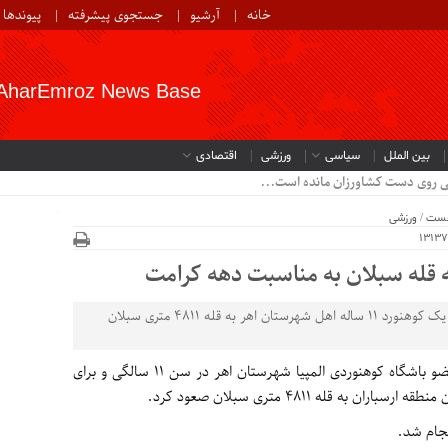
خانه
آرشیو
جستجوی پیشرفته
پیوندها
AharEmroz News Base
بین الملل
سیاسی
ورزشی
اقتصادی
ی روی دست کشاورزان مانده است...
خست
/
ورزشی
اهرامروز: به مناسبت دهه کرامت و برای اولین بار یک کوهنورد 11 ساله اهل شهرستان اهر به قله ۴۸۱۱ متری سبلان
، حدیث زرگریان عضو باشگاه کوهنوردی المپیا شهرستان اهر در سن ۱۱ سالگی و برای
به قله ۴۸۱۱ متری سبلان صعود کرد.
نجام شد.