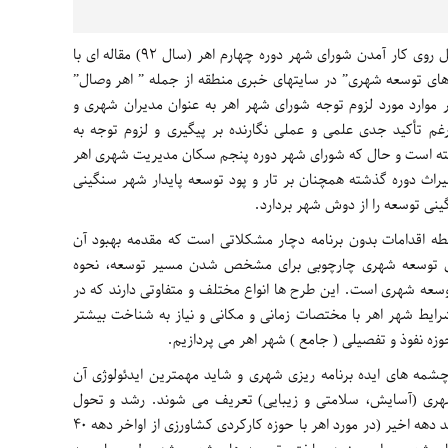
در اوایل روی کار آمدن شورای شهر دوره چهارم اهر (سال ۹۲) مقاله ای با
های توسعه شهری” در سایتهای خبری منطقه از جمله ” اهر وصال”
ر موارد مورد لزوم توجه شورای شهر اهر به عنوان مدیران شهری و
رغم تأکید جدی علمی و عملی نگارنده بر پیگیری و لزوم توجه به
افته است و حال که شورای شهر دوره پنجم سکان مدیریت شهری اهر
راث دوره گذشته همچنان بر تار و پود توسعه پایدار شهر سنگینی
گینی توسعه را از دوش شهر بردارد.
 اقدامات بدون برنامه دچار مشکلاتی است که مقدمه بهبود آن
 توسعه شهری چارچوبی برای مشخص شدن مسیر توسعه، نحوه
توسعه شهری است. این طرح ها انواع مختلف و متفاوتی دارند که در
رایط شهر اهر با مختصات زمانی و مکانی و نیاز به شناخت بیشتر
زه نفوذ و تفصیلی ( جامع ) شهر اهر می پردازیم.
چشمه های ایده برنامه ریزی شهری و شاید مهمترین ایدئولوژی آن
شهری (آسایش، سلامتی و زیبایی) تعریف می شوند. رشد و تحول
سریع شهرها در قرن اخیر و به خصوص در چند دهه اخیر (در مورد اهر با حوزه کارکردی کشاورزی از اواخر دهه ۴۰