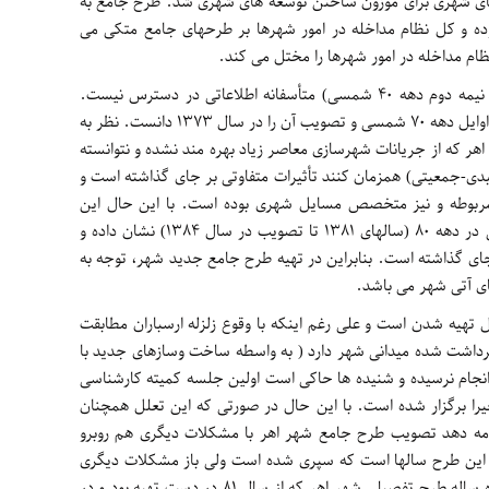
های شهری برای موزون ساختن توسعه های شهری شد. طرح جامع به
ده و کل نظام مداخله در امور شهرها بر طرحهای جامع متکی می
ظام مداخله در امور شهرها را مختل می کند.
در خصوص اولین طرح جامع شهر اهر (اواخر نیمه دوم دهه ۴۰ شمسی) متأسفانه اطلاعاتی در دسترس نیست.
تهیه دومین طرح جامع شهر اهر را می توان در اوایل دهه ۷۰ شمسی و تصویب آن را در سال ۱۳۷۳ دانست. نظر به
ر که از جریانات شهرسازی معاصر زیاد بهره مند نشده و نتوانسته
لبدی-جمعیتی) همزمان کنند تأثیرات متفاوتی بر جای گذاشته است و
ن مربوطه و نیز متخصص مسایل شهری بوده است. با این حال این
وضعیت و نقصان خود را در تهیه طرح تفصیلی در دهه ۸۰ (سالهای ۱۳۸۱ تا تصویب در سال ۱۳۸۴) نشان داده و
جای گذاشته است. بنابراین در تهیه طرح جامع جدید شهر، توجه به
ای آتی شهر می باشد.
دید اهر که از سال ۱۳۹۲ در حال تهیه شدن است و علی رغم اینکه با وقوع زلزله ارسباران مطابقت
 برداشت شده میدانی شهر دارد ( به واسطه ساخت وسازهای جدید با
رانجام نرسیده و شنیده ها حاکی است اولین جلسه کمیته کارشناسی
یرا برگزار شده است. با این حال در صورتی که این تعلل همچنان
ادامه دهد تصویب طرح جامع شهر اهر با مشکلات دیگری هم روبرو
 این طرح سالها است که سپری شده است ولی باز مشکلات دیگری
حادث خواهند شد. از سوی دیگر دوره زمانی ده ساله طرح تفصیلی شهر اهر که از سال ۸۱ در دست تهیه بود و در