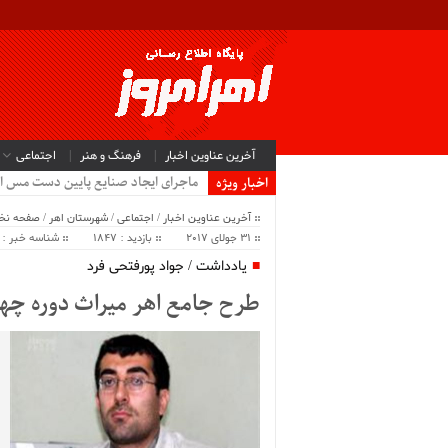
آخرین عناوین اخبار
فرهنگ و هنر
اجتماعی
ماجرای ایجاد صنایع پایین دست مس ا
اخبار ویژه
آخرین عناوین اخبار
/
اجتماعی
/
شهرستان اهر
/
صفحه ن
31 جولای 2017
بازدید : 1847
شناسه خبر : 13398
یادداشت / جواد پورفتحی فرد
طرح جامع اهر میراث دوره چها