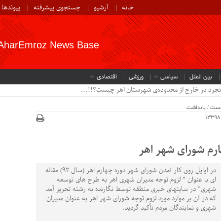
خانه
آرشیو
جستجوی پیشرفته
پیوندها
AharEmroz News Base
بین الملل
سیاسی
ورزشی
اقتصادی
نجرد در خارج از محدوده‌ی شهرستان اهر چیست؟!!...
خست
/
یادداشت
رم شورای شهر اهر
در اوایل روی کار آمدن شورای شهر دوره چهارم اهر (سال ۹۲) مقاله
ای با عنوان ” لزوم توجه مدیران شهری اهر به طرح های توسعه
شهری” در سایتهای خبری منطقه توسط نگارنده به رشته تحریر آمد
که در آن بر موارد مورد لزوم توجه شورای شهر اهر به عنوان مدیران
شهری و نمایندگان مردم تأکید گردید.