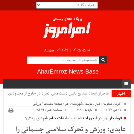
August 09,2026 |
۱۴۰۵/۰۵/۱۸
AharEmroz News Base
ماجرای ایجاد صنایع پایین دست مس انجرد در خارج از محدوده‌ی
اخبار
ویژه
شهرستان اهر چیست؟!!...
آخرین عناوین اخبار
/
دولت
/
شهرستان اهر
/
صفحه نخست
/
ورزشی
07 می 2017
بازدید : 1608
شناسه خبر : 8649
فرماندار اهر در آیین اختتامیه مسابقات جام شهدای ارتش:
عابدی: ورزش و تحرک سلامتی جسمانی را