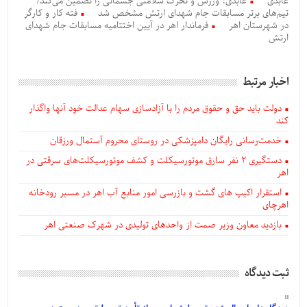
عابدی
عابدی: ورزش و تحرک سلامتی جسمانی را تضمین می‌کند/
تیم‌های برتر مسابقات جام شهدای ارتش مشخص شد
فته کار و کارگر
در شهرستان اهر
فرماندار اهر در آیین اختتامیه مسابقات جام شهدای
ارتش
اخبار مرتبط
دولت باید حق و حقوق مردم را با آزادسازی سهام عدالت خود آنها واگذار
کند
خدمت‌رسانی رایگان دامپزشکی در روستای محروم آستمال ورزقان
دستگيری ۲ نفر سارق موتورسیکلت و کشف موتورسیکلت‌های سرقتی در
اهر
استقرار اکیپ های گشت و بازرسی امور منابع آب اهر در مسیر رودخانه
اهرچای
بازدید معاون وزیر صمت از واحدهای تولیدی در شهرک صنعتی اهر
ثبت دیدگاه